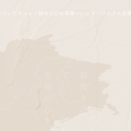
について
メニュー
初めてのお客様へ
シェフ・ソムリエ
店
​​​​​​​至福のひとときを。
、
薪
焼
き
の
香
り
に
包
ま
れ
て