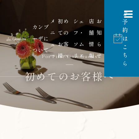
ご
メ
初め
シェ
店
お
予
カンブ
約
ニ
ての
フ・
舗
知
は
ーザに
ュ
お客
ソム
情
ら
こ
ついて
ち
ー
様へ
リエ
報
せ
For First-Time Guests
ら
初めてのお客様へ