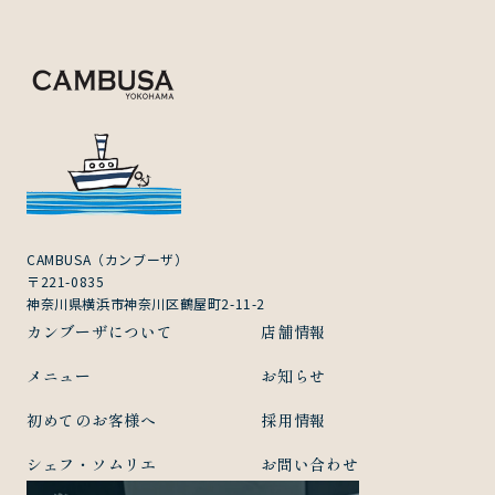
・サーバーアクセスログに関する情報
・Cookie、ADID、IDFAその他の識別子
(4) ユーザーが本サービスを利用するにあたって、当社
がユーザーの個別同意に基づいて収集する情報
当社は、ユーザーが3-1に定める方法により個別に同意
した場合、当社は以下の情報を利用中の端末から収集
します。
・位置情報
2.利用目的
本サービスのサービス提供にかかわる利用者情報の具
CAMBUSA（カンブーザ）
〒221-0835
体的な利用目的は以下のとおりです。
神奈川県横浜市神奈川区鶴屋町2-11-2
(1) 本サービスに関する登録の受付、本人確認、ユーザ
カンブーザについて
店舗情報
ー認証、ユーザー設定の記録、利用料金の決済計算等
本サービスの提供、維持、保護及び改善のため
メニュー
お知らせ
(2) ユーザーのトラフィック測定及び行動測定のため
初めてのお客様へ
採用情報
(3) 広告の配信、表示及び効果測定のため
(4) 本サービスに関するご案内、お問い合わせ等への対
シェフ・ソムリエ
お問い合わせ
応のため