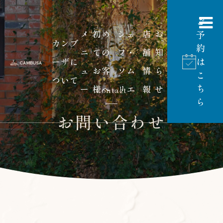
ご
メ
初め
シェ
店
お
予
カンブ
約
ニ
ての
フ・
舗
知
は
ーザに
ュ
お客
ソム
情
ら
こ
ついて
ち
ー
様へ
リエ
報
せ
Contact
ら
お問い合わせ