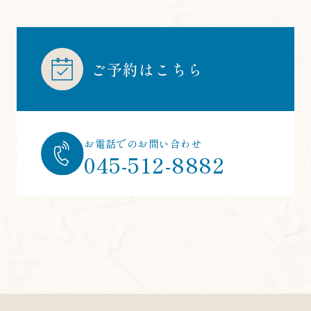
(2) ユーザーが本サービスの利用において、他のサービ
スと連携を許可することにより、当該他のサービスか
らご提供いただく情報
ユーザーが、本サービスを利用するにあたり、ソーシ
ご予約はこちら
ャルネットワーキングサービス等の他のサービスとの
連携を許可した場合には、その許可の際にご同意いた
だいた内容に基づき、以下の情報を当該外部サービス
から収集します。
・当該外部サービスでユーザーが利用するID
お電話でのお問い合わせ
045-512-8882
・その他当該外部サービスのプライバシー設定により
ユーザーが連携先に開示を認めた情報
(3) ユーザーが本サービスを利用するにあたって、当社
が収集する情報
当社は、本サービスへのアクセス状況やそのご利用方
法に関する情報を収集することがあります。これには
以下の情報が含まれます。
・リファラ
・IPアドレス