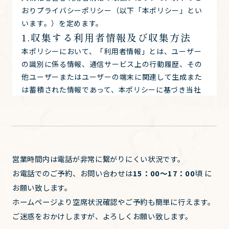
おりプライバシーポリシー（以下「本ポリシー」とい
います。）を定めます。
1.収集する利用者情報及び収集方法
本ポリシーにおいて、「利用者情報」とは、ユーザー
の識別に係る情報、通信サービス上の行動履歴、その
他ユーザーまたはユーザーの端末に関連して生成また
は蓄積された情報であって、本ポリシーに基づき当社
が収集するものを意味するものとします。 本サービス
において当社が収集する利用者情報は、その収集方法
に応じて、以下のようなものとなります。
(1) ユーザーからご提供いただく情報 本サービスを利
用するために、または本サービスの利用を通じてユー
営業時間内は電話が非常に繋がりにくい状況です。
ザーからご提供いただく情報は以下のとおりです。
お電話でのご予約、お問い合わせは
15：00〜17：00
頃 に
・氏名等プロフィールに関する情報
お願い致します。
・メールアドレス、電話番号等連絡先に関する情報
ホームページより空席状況確認やご予約も簡単に行えます。
・入力フォームその他当社が定める方法を通じてユー
ご迷惑をおかけしますが、よろしくお願い致します。
ザーが入力または送信する情報