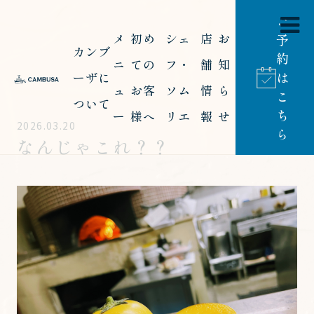
ご
メ
初め
シェ
店
お
予
カンブ
約
ニ
ての
フ・
舗
知
は
ーザに
ュ
お客
ソム
情
ら
こ
ついて
ち
ー
様へ
リエ
報
せ
2026.03.20
ら
なんじゃこれ？？